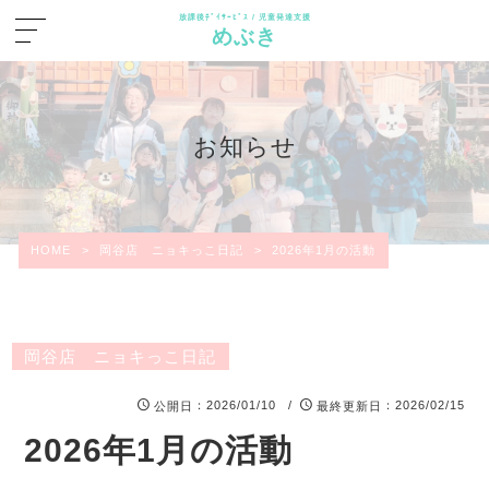
放課後ﾃﾞｲｻｰﾋﾞｽ / 児童発達支援
めぶき
お知らせ
HOME
>
岡谷店 ニョキっこ日記
>
2026年1月の活動
岡谷店 ニョキっこ日記
：2026/01/10 /
：2026/02/15
公開日
最終更新日
2026年1月の活動