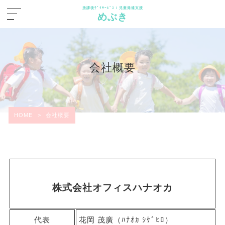
放課後ﾃﾞｲｻｰﾋﾞｽ / 児童発達支援
めぶき
会社概要
HOME
>
会社概要
株式会社オフィスハナオカ
代表
花岡 茂廣（ﾊﾅｵｶ ｼｹﾞﾋﾛ）