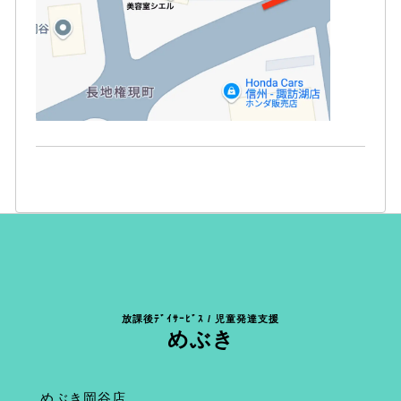
放課後ﾃﾞｲｻｰﾋﾞｽ / 児童発達支援
めぶき
めぶき岡谷店